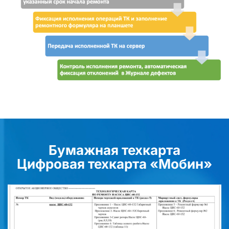
Бумажная техкарта
Цифровая техкарта «Мобин»